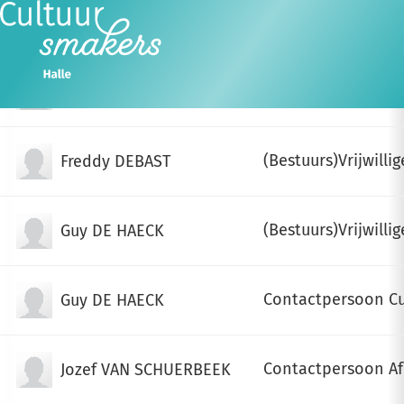
NAAM
FUNCTIE
Ope
Zoeken
men
(Bestuurs)Vrijwillig
Andrea WAUTERS
(Bestuurs)Vrijwillig
Freddy DEBAST
(Bestuurs)Vrijwillig
Guy DE HAECK
Contactpersoon Cu
Guy DE HAECK
Contactpersoon Af
Jozef VAN SCHUERBEEK