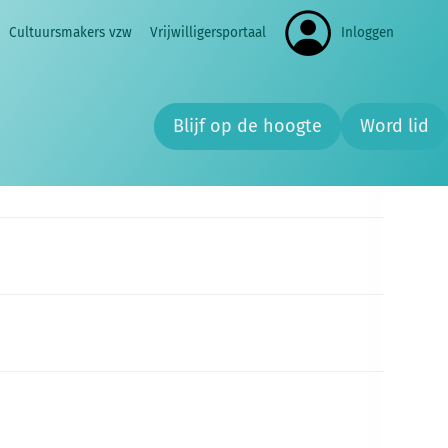
Cultuursmakers vzw
Vrijwilligersportaal
Inloggen
Zoe
Blijf op de hoogte
Word lid