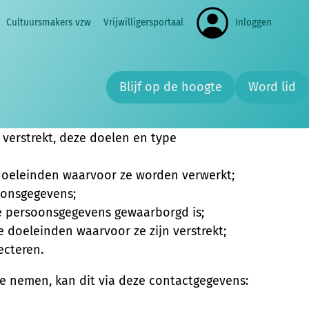
Cultuursmakers vzw
Vrijwilligersportaal
Inloggen
Zoe
bescherming van je persoonsgegevens. In deze
 en hoe wij omgaan met persoonsgegevens. We
erming.
Blijf op de hoogte
Word lid
verstrekt, deze doelen en type
 doeleinden waarvoor ze worden verwerkt;
oonsgegevens;
e persoonsgegevens gewaarborgd is;
e doeleinden waarvoor ze zijn verstrekt;
ecteren.
e nemen, kan dit via deze contactgegevens: