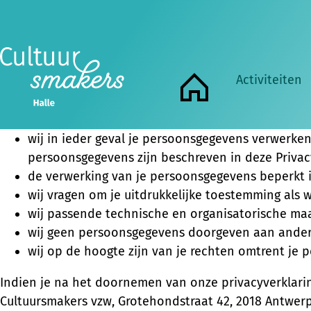
Privacyverklaring van Cultuursmakers vzw
Cultuursmakers vzw (KBO nr. 0404.748.831), Grotehon
privacyverklaring willen we heldere en transparante
houden ons aan de toepasselijke wet- en regelgevin
Activiteiten
Home
Dit brengt met zich mee dat:
wij in ieder geval je persoonsgegevens verwerke
persoonsgegevens zijn beschreven in deze Privac
de verwerking van je persoonsgegevens beperkt i
wij vragen om je uitdrukkelijke toestemming als
wij passende technische en organisatorische ma
wij geen persoonsgegevens doorgeven aan andere p
wij op de hoogte zijn van je rechten omtrent je 
Indien je na het doornemen van onze privacyverklarin
Cultuursmakers vzw, Grotehondstraat 42, 2018 Antwerpe