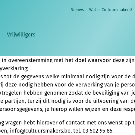
Nieuws
Wat is Cultuursmakers?
dstraat 42, 2018 Antwerpen hecht veel waarde aan de 
 informatie geven over welke gegevens we verzamelen
g, waaronder de Algemene Verordening Gegevensbesch
Vrijwilligers
n in overeenstemming met het doel waarvoor deze zijn 
yverklaring;
s tot de gegevens welke minimaal nodig zijn voor de
 wij deze nodig hebben voor de verwerking van je pers
atregelen hebben genomen zodat de beveiliging van j
artijen, tenzij dit nodig is voor de uitvoering van d
persoonsgegevens, je hierop willen wijzen en deze resp
g vragen hebt hierover of contact met ons wenst op t
n, info@cultuursmakers.be, tel. 03 502 95 85.