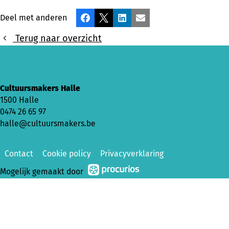
Deel met anderen
Facebook
X
LinkedIn
E-mail
Terug naar overzicht
Cultuursmakers Halle
1500 Halle
0474 26 65 97
halle@cultuursmakers.be
Contact
Cookie policy
Privacyverklaring
Mogelijk gemaakt door